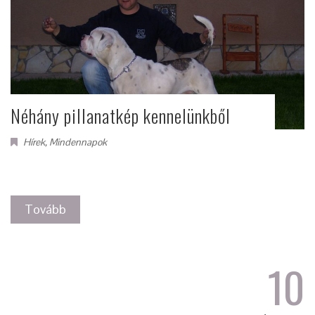
Néhány pillanatkép kennelünkből
Hírek
,
Mindennapok
Tovább
10