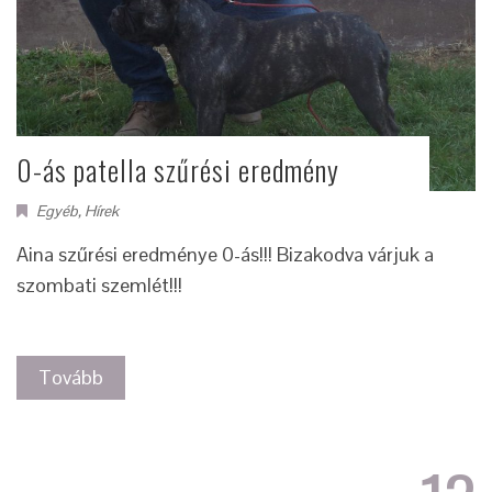
0-ás patella szűrési eredmény
Egyéb
,
Hírek
Aina szűrési eredménye 0-ás!!! Bizakodva várjuk a
szombati szemlét!!!
Tovább