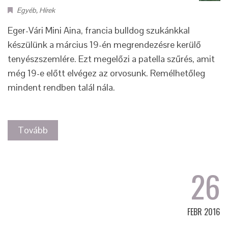
Egyéb
,
Hírek
Eger-Vári Mini Aina, francia bulldog szukánkkal
készülünk a március 19-én megrendezésre kerülő
tenyészszemlére. Ezt megelőzi a patella szűrés, amit
még 19-e előtt elvégez az orvosunk. Remélhetőleg
mindent rendben talál nála.
Tovább
26
FEBR 2016