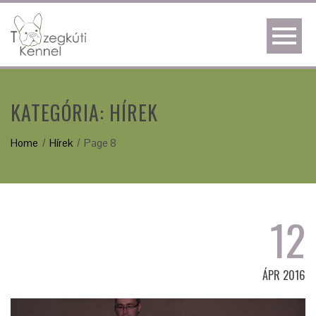
KATEGÓRIA:
HÍREK
Home
Hírek
Page 8
12
ÁPR 2016