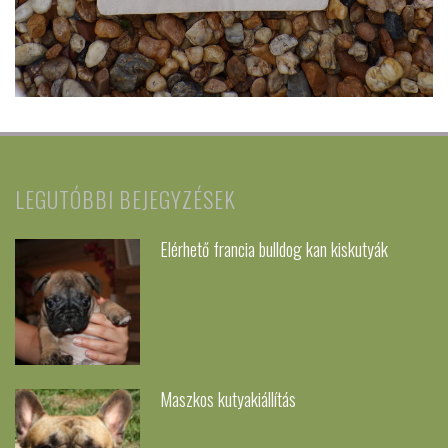
LEGUTÓBBI BEJEGYZÉSEK
Elérhető francia bulldog kan kiskutyák
Maszkos kutyakiállítás