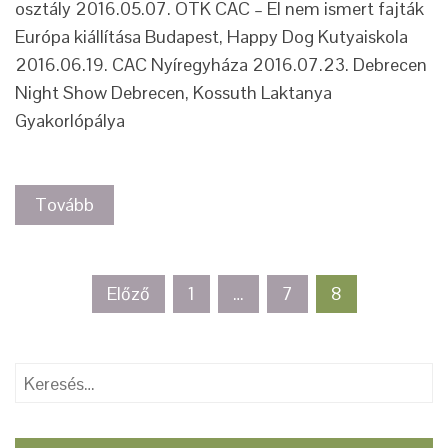
osztály 2016.05.07. OTK CAC – El nem ismert fajták
Európa kiállítása Budapest, Happy Dog Kutyaiskola
2016.06.19. CAC Nyíregyháza 2016.07.23. Debrecen
Night Show Debrecen, Kossuth Laktanya
Gyakorlópálya
Tovább
Bejegyzés
Előző
1
…
7
8
navigáció
Keresés: