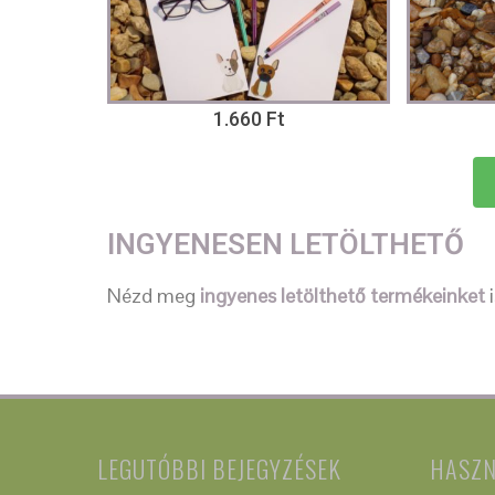
1.660 Ft
INGYENESEN LETÖLTHETŐ
Nézd meg
ingyenes letölthető termékeinket
i
LEGUTÓBBI BEJEGYZÉSEK
HASZ