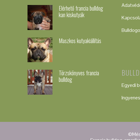
Adatvéde
Elérhető francia bulldog
kan kiskutyák
Kapcsol
Bulldog
Maszkos kutyakiállítás
BULLD
Törzskönyves francia
bulldog
Egyedi b
Ingyenes
©Mész