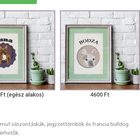
Ft (egész alakos)
4600 Ft
pamut vászontáskák, jegyzettömbök és francia bulldog
lérhetők.