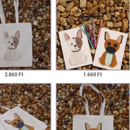
2.860 Ft
1.660 Ft