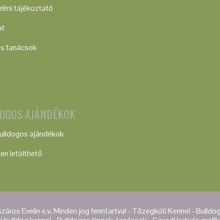
lmi tájékoztató
at
os tanácsok
OGOS AJÁNDÉKOK
ulldogos ajándékok
en letölthető
áros Evelin e.v. Minden jog fenntartva! - Tőzegkúti Kennel - Bulld