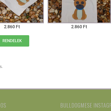
2.860 Ft
2.860 Ft
RENDELEK
s.
NOS
BULLDOGMESE INSTAG